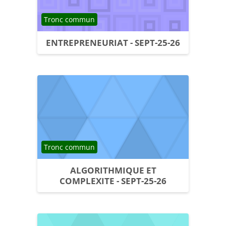
Catégorie de cours
Tronc commun
ENTREPRENEURIAT - SEPT-25-26
Catégorie de cours
Tronc commun
ALGORITHMIQUE ET
COMPLEXITE - SEPT-25-26