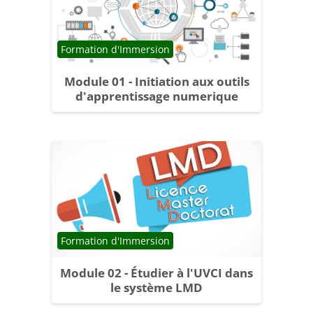
Catégorie de cours
Formation d'Immersion
Module 01 - Initiation aux outils
d'apprentissage numerique
Catégorie de cours
Formation d'Immersion
Module 02 - Étudier à l'UVCI dans
le système LMD